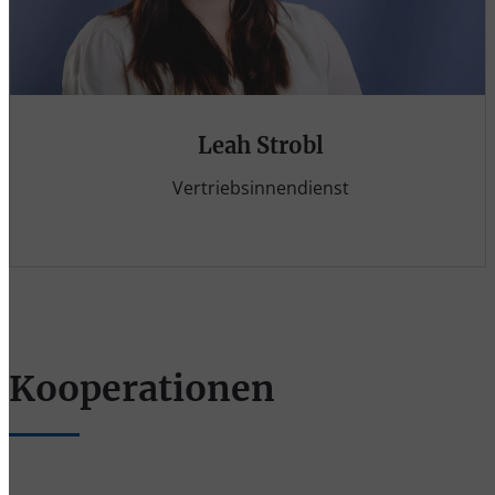
Leah Strobl
Vertriebsinnendienst
Kooperationen