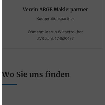
Verein ARGE Maklerpartner
Kooperationspartner
Obmann: Martin Wienerroither
ZVR-Zahl: 174520477
Wo Sie uns finden