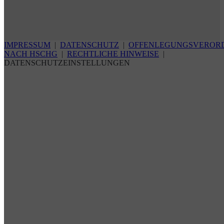
IMPRESSUM
|
DATENSCHUTZ
|
OFFENLEGUNGSVEROR
NACH HSCHG
|
RECHTLICHE HINWEISE
|
DATENSCHUTZEINSTELLUNGEN