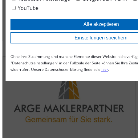
Mag. Markus Hartl, MBA akad. FVB
YouTube
Spezialist für Gewerbeversicherung
Alle akzeptieren
Einstellungen speichern
Ohne Ihre Zustimmung sind manche Elemente dieser Website nicht verfü
"Datenschutzeinstellungen" in der Fußzeile der Seite können Sie Ihre Zust
widerrufen. Unsere Datenschutzerklärung finden sie
hier
.